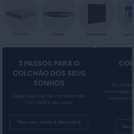
Colchões
Bases
Cabeceiras
Traves
3 PASSOS PARA O
COL
COLCHÃO DOS SEUS
SONHOS
Do confor
sofisticação 
Saiba qual colchão combina mais
sono perfe
com você e seu estilo
Faça seu teste e descubra
Esco