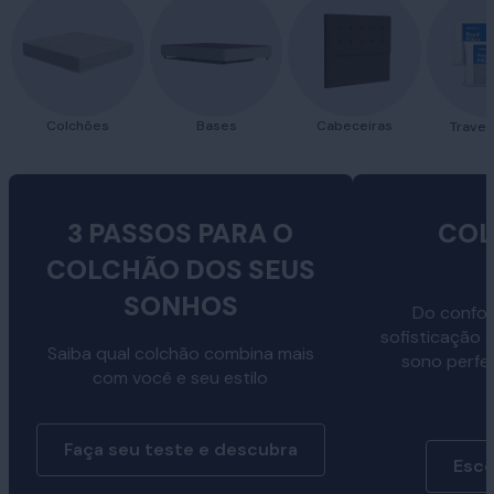
Colchões
Bases
Cabeceiras
Traves
3 PASSOS PARA O
COL
COLCHÃO DOS SEUS
SONHOS
Do confor
sofisticação 
Saiba qual colchão combina mais
sono perfe
com você e seu estilo
Faça seu teste e descubra
Esco