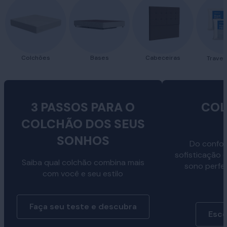
Colchões
Bases
Cabeceiras
Traves
3 PASSOS PARA O
COL
COLCHÃO DOS SEUS
SONHOS
Do confor
sofisticação 
Saiba qual colchão combina mais
sono perfe
com você e seu estilo
Faça seu teste e descubra
Esco