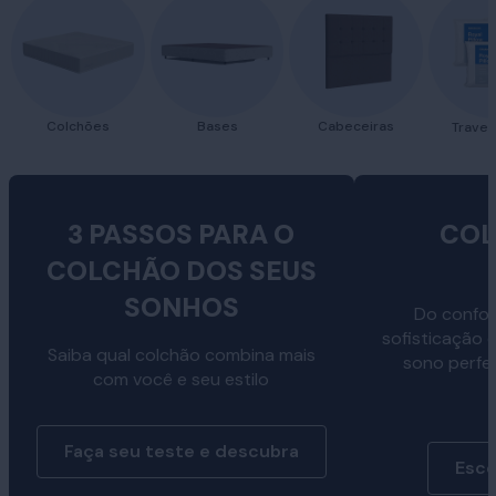
Colchões
Bases
Cabeceiras
Traves
3 PASSOS PARA O
COL
COLCHÃO DOS SEUS
SONHOS
Do confor
sofisticação 
Saiba qual colchão combina mais
sono perfe
com você e seu estilo
Faça seu teste e descubra
Esco