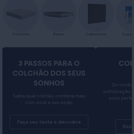
Colchões
Bases
Cabeceiras
Traves
3 PASSOS PARA O
COL
COLCHÃO DOS SEUS
SONHOS
Do confor
sofisticação 
Saiba qual colchão combina mais
sono perfe
com você e seu estilo
Faça seu teste e descubra
Esco