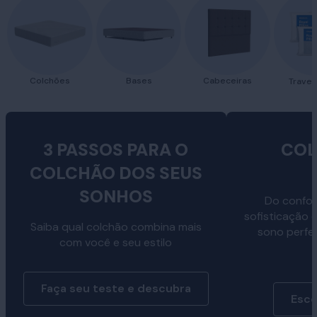
Colchões
Bases
Cabeceiras
Traves
3 PASSOS PARA O
COL
COLCHÃO DOS SEUS
SONHOS
Do confor
sofisticação 
Saiba qual colchão combina mais
sono perfe
com você e seu estilo
Faça seu teste e descubra
Esco