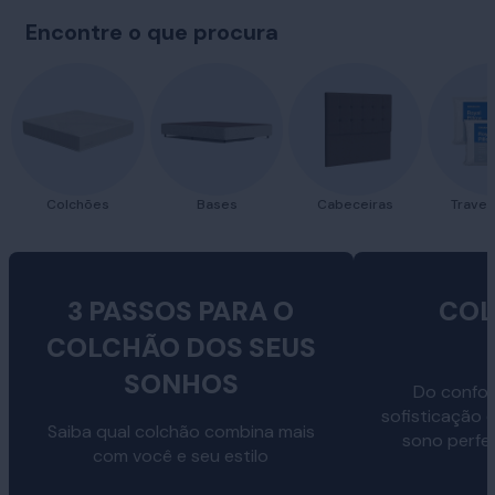
Encontre o que procura
Colchões
Bases
Cabeceiras
Traves
3 PASSOS PARA O
COL
COLCHÃO DOS SEUS
SONHOS
Do confor
sofisticação 
Saiba qual colchão combina mais
sono perfe
com você e seu estilo