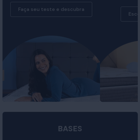
Faça seu teste e descubra
Esco
BASES