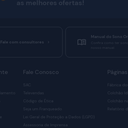
as melhores ofertas!
Manual do Sono O
Fale com consultores
Confira como ter son
nosso manual.
nte
Fale Conosco
Páginas
SAC
Fábrica do
elamento
Televendas
Colchão Id
s
Código de Ética
Colchão na
Seja um Franqueado
Relatório d
de
Lei Geral de Proteção a Dados (LGPD)
Assessoria de Imprensa