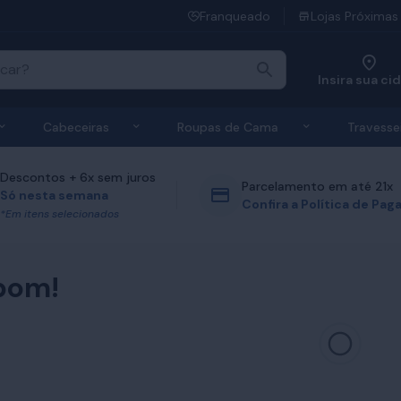
Franqueado
Lojas Próximas
Insira sua ci
 de Colchões
Exibir submenu de Bases
Exibir submenu de Cabeceiras
Exibir submen
Cabeceiras
Roupas de Cama
Travesse
Descontos + 6x sem juros
Parcelamento em até 21x
Só nesta semana
Confira a Política de Pa
*Em itens selecionados
bom!