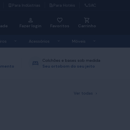
Para Indústrias
Para Hotéis
SAC
dade
Fazer login
Favoritos
Carrinho
u de Roupas de Cama
Exibir submenu de Travesseiros
Exibir submenu de Acessórios
Exibir submenu d
iros
Acessórios
Móveis
Colchões e bases sob medida
gamento
Seu ortobom do seu jeito
Ver todas