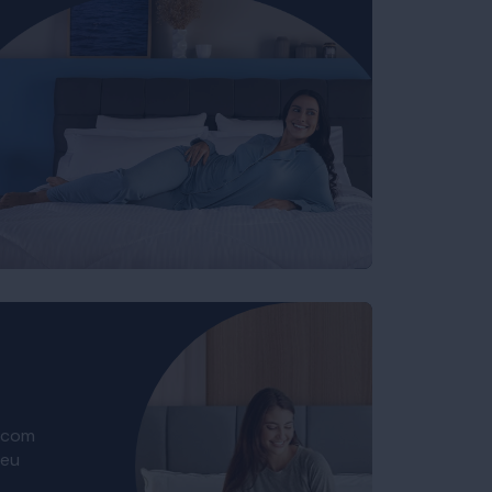
 com
seu