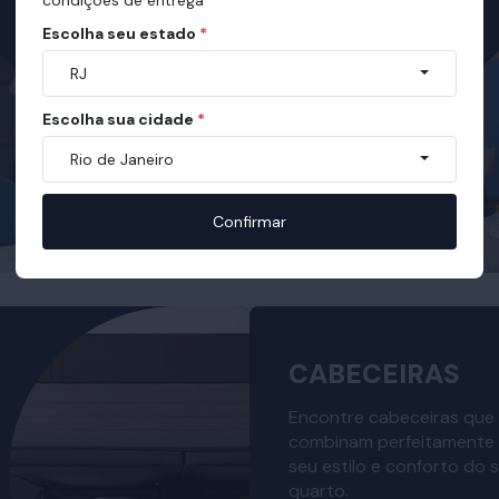
Escolha seu estado
*
RJ
Escolha sua cidade
*
Rio de Janeiro
Confirmar
CABECEIRAS
Encontre cabeceiras que
combinam perfeitamente
seu estilo e conforto do 
quarto.