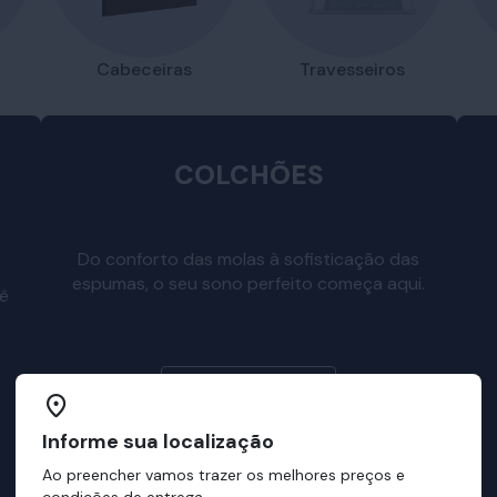
Travesseiros
Cabeceiras
COLCHÕES
Do conforto das molas à sofisticação das
espumas, o seu sono perfeito começa aqui.
cê
Escolha o seu
Informe sua localização
Ao preencher vamos trazer os melhores preços e
condições de entrega