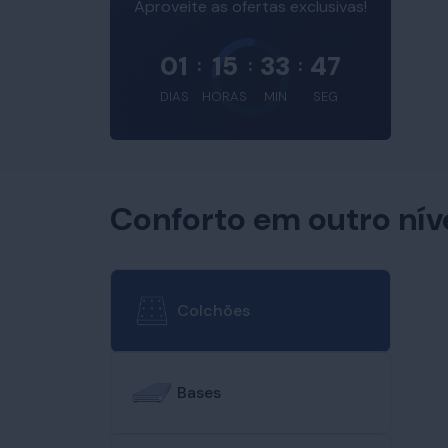
Aproveite as ofertas exclusivas!
01
15
33
46
:
:
:
DIAS
HORAS
MIN
SEG
Conforto em outro nív
Colchões
Bases