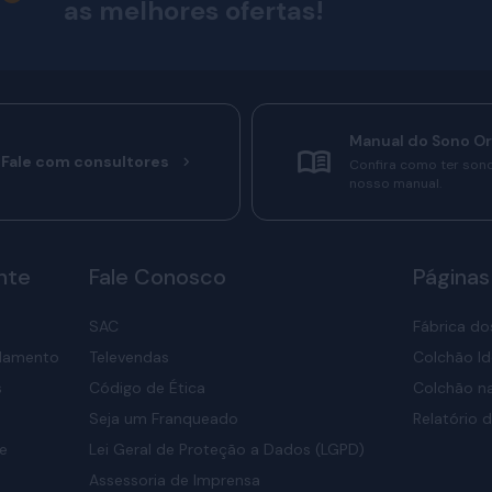
as melhores ofertas!
Manual do Sono O
Fale com consultores
Confira como ter son
nosso manual.
nte
Fale Conosco
Páginas
SAC
Fábrica do
elamento
Televendas
Colchão Id
s
Código de Ética
Colchão na
Seja um Franqueado
Relatório d
de
Lei Geral de Proteção a Dados (LGPD)
Assessoria de Imprensa