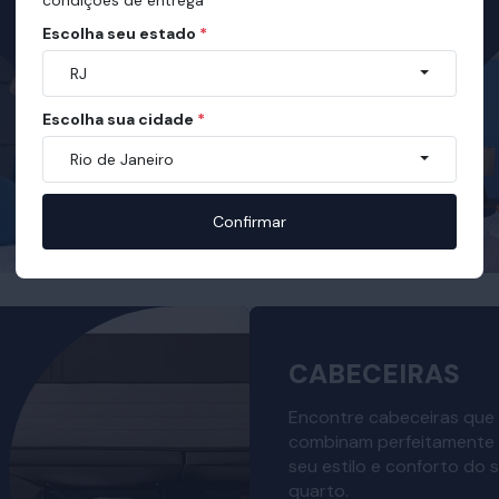
Escolha seu estado
*
RJ
Escolha sua cidade
*
Rio de Janeiro
Confirmar
CABECEIRAS
Encontre cabeceiras que
combinam perfeitamente
seu estilo e conforto do 
quarto.