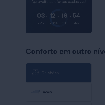
Aproveite as ofertas exclusivas!
03
12
18
53
:
:
:
DIAS
HORAS
MIN
SEG
Conforto em outro nív
Colchões
Bases