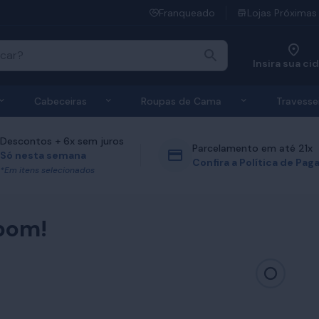
Franqueado
Lojas Próximas
Insira sua ci
 de Colchões
Exibir submenu de Bases
Exibir submenu de Cabeceiras
Exibir submen
Cabeceiras
Roupas de Cama
Travesse
Descontos + 6x sem juros
Parcelamento em até 21x
Só nesta semana
Confira a Política de Pa
*Em itens selecionados
bom!