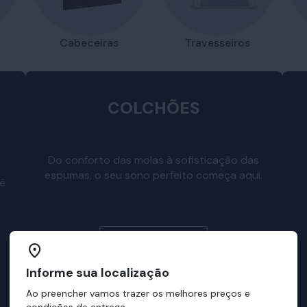
Travesseiros
Cabeceiras
COLCHÕES
Do conforto das molas à sofisticação das
espumas, o seu sono perfeito começa aqui.
cê
Escolha o seu
Informe sua localização
Ao preencher vamos trazer os melhores preços e
condições de entrega