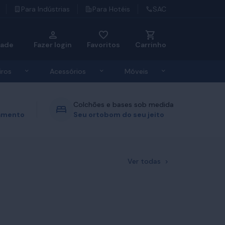
Para Indústrias
Para Hotéis
SAC
dade
Fazer login
Favoritos
Carrinho
u de Roupas de Cama
Exibir submenu de Travesseiros
Exibir submenu de Acessórios
Exibir submenu d
iros
Acessórios
Móveis
Colchões e bases sob medida
gamento
Seu ortobom do seu jeito
Ver todas