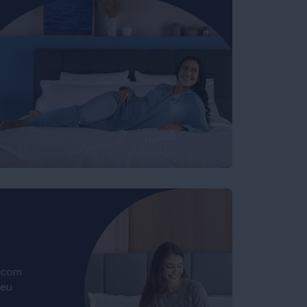
 com
seu