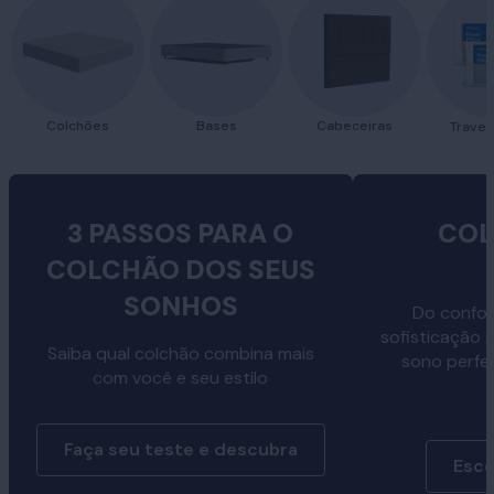
Colchões
Bases
Cabeceiras
Traves
3 PASSOS PARA O
COL
COLCHÃO DOS SEUS
SONHOS
Do confor
sofisticação 
Saiba qual colchão combina mais
sono perfe
com você e seu estilo
Faça seu teste e descubra
Esco