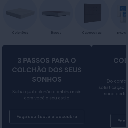
Colchões
Bases
Cabeceiras
Traves
3 PASSOS PARA O
COL
COLCHÃO DOS SEUS
SONHOS
Do confor
sofisticação 
Saiba qual colchão combina mais
sono perfe
com você e seu estilo
Faça seu teste e descubra
Esco