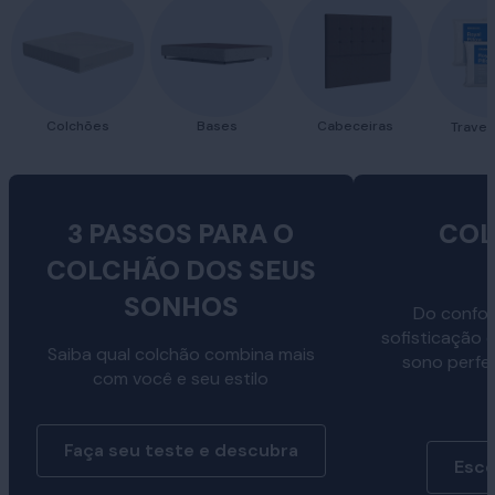
Colchões
Bases
Cabeceiras
Traves
3 PASSOS PARA O
COL
COLCHÃO DOS SEUS
SONHOS
Do confor
sofisticação 
Saiba qual colchão combina mais
sono perfe
com você e seu estilo
Faça seu teste e descubra
Esco