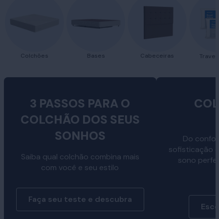
Colchões
Bases
Cabeceiras
Traves
3 PASSOS PARA O
COL
COLCHÃO DOS SEUS
SONHOS
Do confor
sofisticação 
Saiba qual colchão combina mais
sono perfe
com você e seu estilo
Faça seu teste e descubra
Esco