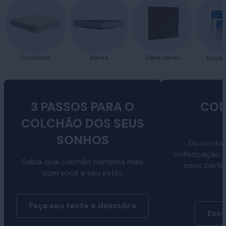
Colchões
Bases
Cabeceiras
Traves
3 PASSOS PARA O
COL
COLCHÃO DOS SEUS
SONHOS
Do confor
sofisticação 
Saiba qual colchão combina mais
sono perfe
com você e seu estilo
Faça seu teste e descubra
Esco