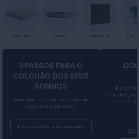
Colchões
Bases
Cabeceiras
Traves
3 PASSOS PARA O
COL
COLCHÃO DOS SEUS
SONHOS
Do confor
sofisticação 
Saiba qual colchão combina mais
sono perfe
com você e seu estilo
Faça seu teste e descubra
Esco