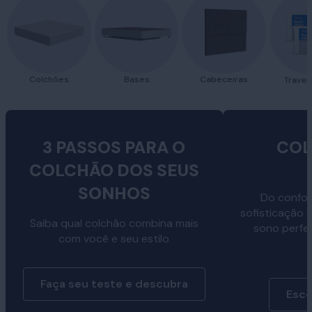
Colchões
Bases
Cabeceiras
Traves
3 PASSOS PARA O
COL
COLCHÃO DOS SEUS
SONHOS
Do confor
sofisticação 
Saiba qual colchão combina mais
sono perfe
com você e seu estilo
Faça seu teste e descubra
Esco