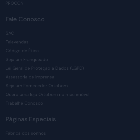
PROCON
Elétrica
Fale Conosco
Na
base elétrica
, você ajusta cabeça e pés pelo controle
remoto, sendo confortável para ler, ver TV ou elevar as
SAC
pernas. É equipada com motor silencioso de tecnologia
Televendas
alemã.
Código de Ética
Este modelo é exclusivo do
Colchão Pró-Saúde Visco
Seja um Franqueado
Adapt
; outras combinações podem não funcionar bem.
Lei Geral de Proteção a Dados (LGPD)
Assessoria de Imprensa
Baú
Seja um Fornecedor Ortobom
A
base baú
resolve falta de espaço: o tampo abre com
Quero uma loja Ortobom no meu imóvel
pistões a gás e o interior guarda enxoval e itens
Trabalhe Conosco
volumosos. Os pés reguláveis ajudam a nivelar em pisos
irregulares.
Páginas Especiais
Antes de comprar, meça a altura útil interna para ter folga
para abrir a tampa. Depois de montada, abra de tempos
Fábrica dos sonhos
em tempos para ventilar e evitar umidade.