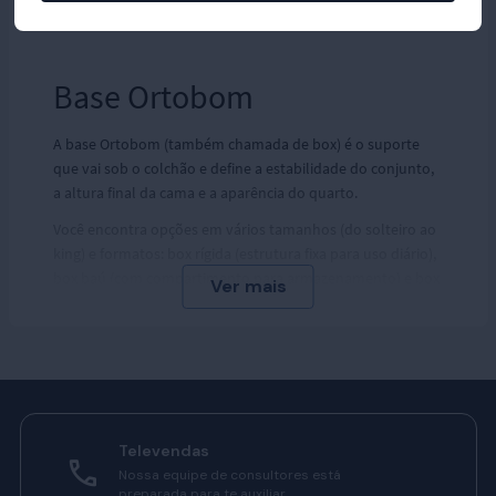
Base Ortobom
A base Ortobom (também chamada de box) é o suporte
que vai sob o colchão e define a estabilidade do conjunto,
a altura final da cama e a aparência do quarto.
Você encontra opções em vários tamanhos (do solteiro ao
king) e formatos: box rígida (estrutura fixa para uso diário),
box baú (com compartimento para armazenamento) e box
bipartida (duas metades que facilitam passagem por
portas/elevador, comum em Queen/King).
Há variações de revestimento (tecidos lisos, suede ou
courino), cores e pés (fixos, rodízios ou reguláveis), para
combinar função e estética.
Conheça mais sobre as opções de base Ortobom e escolha
Televendas
a que melhor combina com você e seu quarto!
Nossa equipe de consultores está
preparada para te auxiliar.