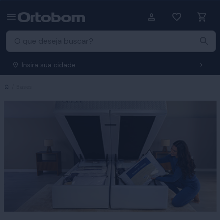
Insira sua cidade
Início
Bases