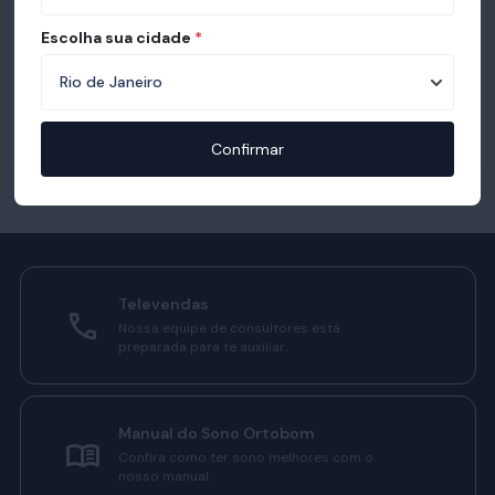
Escolha sua cidade
*
Confirmar
Televendas
Nossa equipe de consultores está
preparada para te auxiliar.
Manual do Sono Ortobom
Confira como ter sono melhores com o
nosso manual.