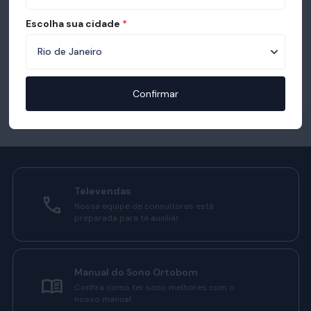
Escolha sua cidade
*
Confirmar
Televendas
Nossa equipe de consultores está
preparada para te auxiliar.
Manual do Sono Ortobom
Confira como ter sono melhores com o
nosso manual.