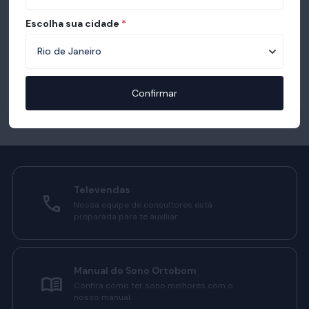
Escolha sua cidade
*
Confirmar
Televendas
Nossa equipe de consultores está
preparada para te auxiliar.
Manual do Sono Ortobom
Confira como ter sono melhores com o
nosso manual.