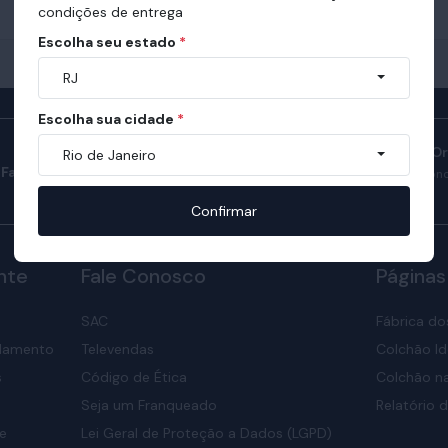
condições de entrega
Escolha seu estado
*
RJ
Escolha sua cidade
*
Manual do Sono O
Rio de Janeiro
Fale com consultores
Confira como ter son
nosso manual.
Confirmar
nte
Fale Conosco
Páginas
SAC
Fábrica do
elamento
Televendas
Colchão Id
s
Código de Ética
Colchão na
Seja um Franqueado
Relatório d
de
Lei Geral de Proteção a Dados (LGPD)