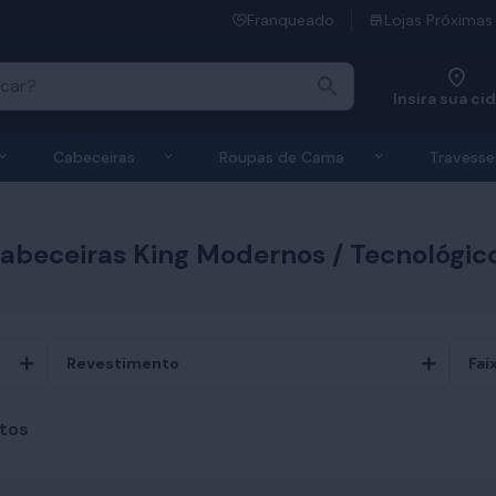
Franqueado
Lojas Próximas
Insira sua ci
 de Colchões
Exibir submenu de Bases
Exibir submenu de Cabeceiras
Exibir submen
Cabeceiras
Roupas de Cama
Travesse
abeceiras King Modernos / Tecnológic
Revestimento
Fai
tos