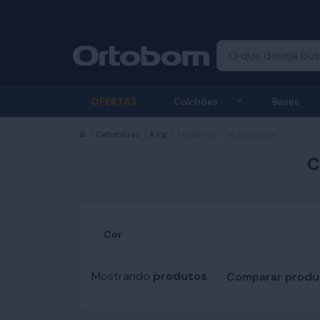
Exibir submenu
OFERTAS
Colchões
Bases
Início
Cabeceiras
King
Modernos / Tecnológicos
C
Cor
Mostrando
produtos
Comparar produ