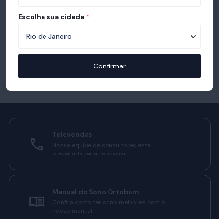
Escolha sua cidade
*
Confirmar
Televendas
Nossa equipe de consultores está
preparada para te auxiliar.
Manual do Sono Ortobom
Confira como ter sono melhores com o
nosso manual.