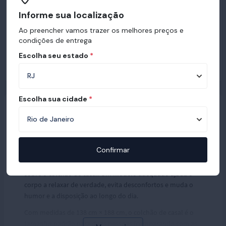
Informe sua localização
Ao preencher vamos trazer os melhores preços e
condições de entrega
Escolha seu estado
*
Escolha sua cidade
*
Colchão Casal Ortobom
Confirmar
Dormir bem a dois não é só questão de rotina, é muito
sobre o colchão de casal. Um modelo adequado ajuda o
corpo a relaxar de verdade, evita desconfortos e muda o
humor e a disposição ao longo do dia.
Com medidas de 138 cm × 188 cm, o colchão de casal é o
tamanho padrão para duas pessoas (comparando com as