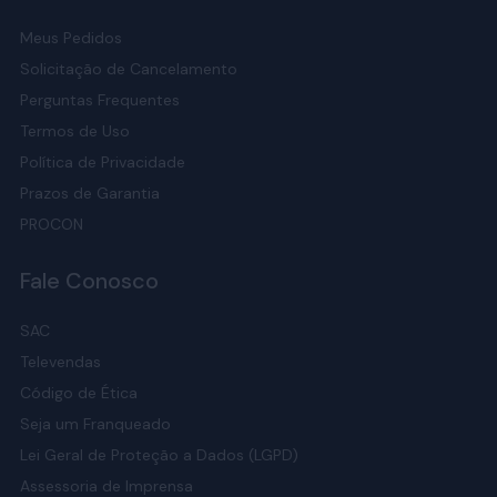
Colchão casal de espuma
: uma das opções mais
procuradas, oferece uma superfície firme e está
Meus Pedidos
disponível em densidades D26, D28 e D33. É ótimo
Solicitação de Cancelamento
para quem busca maior suporte durante o sono.
Perguntas Frequentes
Colchão casal de molas: as
molas nanolastic
,
Termos de Uso
desenvolvidas pela Ortobom, utilizam tecnologia
Política de Privacidade
para produzir molas de aço em formato bicônico,
Prazos de Garantia
de alta resistência, projetadas para manter sua
forma ao longo do tempo. Essa estrutura dá
PROCON
resistência progressiva ao peso, trazendo maior
conforto ao deitar.
Fale Conosco
Colchão casal de molas ensacadas individualmente:
SAC
as
molas superpocket
são ensacadas de forma
independente, para que o movimento de uma
Televendas
pessoa não interfira no outro lado do colchão. Essa
Código de Ética
tecnologia é especialmente vantajosa para casais,
Seja um Franqueado
pois cada mola reage de forma isolada aos
movimentos. O design independente das molas
Lei Geral de Proteção a Dados (LGPD)
também dá um suporte adaptável aos contornos
Assessoria de Imprensa