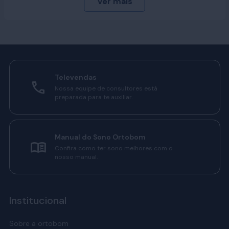
medidas das camas
Queen
— 158 × 198 cm — e
King Size
—
193 × 203 cm). É aconselhável para quartos com tamanhos
de 8–11 m²; ~2,70 × 3,00 m a 3,20 × 3,40 m, pois oferece
conforto sem comprometer a circulação do ambiente.
A Ortobom tem colchões de casal para diferentes jeitos de
dormir. Tem opção para quem prefere mais firmeza, para
Televendas
quem gosta de um toque mais macio e para vários
Nossa equipe de consultores está
biotipos.
preparada para te auxiliar.
Desde colchões com tecnologia de molas ensacadas, que
oferecem suporte individual, até colchões com espuma de
alta densidade, que proporcionam uma base firme e
Manual do Sono Ortobom
confortável, a Ortobom tem alternativas que se adaptam
Confira como ter sono melhores com o
aos diferentes perfis de sono.
nosso manual.
Importante lembrar: mais que conforto imediato, o
colchão precisa ajudar o corpo a relaxar de verdade.
Fatores como alívio de pressão e ventilação contribuem. A
Institucional
partir daqui, você confere os pontos principais para
escolher o colchão de casal Ortobom que faz mais sentido
Sobre a ortobom
para suas noites de sono.