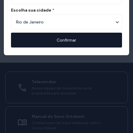
Escolha sua cidade
*
Confirmar
Televendas
Nossa equipe de consultores está
preparada para te auxiliar.
Manual do Sono Ortobom
Confira como ter sono melhores com o
nosso manual.