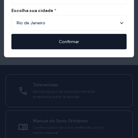
Escolha sua cidade
*
Confirmar
Televendas
Nossa equipe de consultores está
preparada para te auxiliar.
Manual do Sono Ortobom
Confira como ter sono melhores com o
nosso manual.