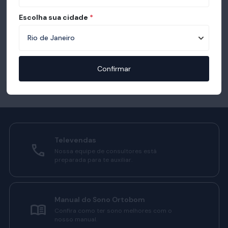
Escolha sua cidade
*
Confirmar
Televendas
Nossa equipe de consultores está
preparada para te auxiliar.
Manual do Sono Ortobom
Confira como ter sono melhores com o
nosso manual.