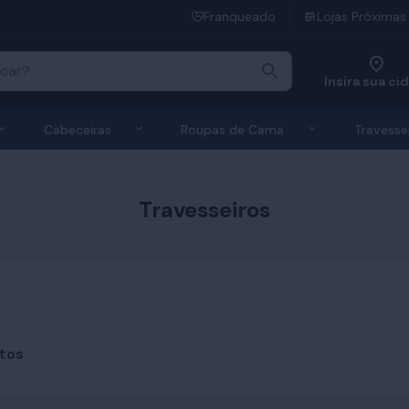
Franqueado
Lojas Próximas
Insira sua ci
 de Colchões
Exibir submenu de Bases
Exibir submenu de Cabeceiras
Exibir submen
Cabeceiras
Roupas de Cama
Travesse
Travesseiros
tos