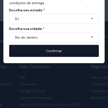
condições de entrega
Escolha seu estado
*
RJ
Escolha sua cidade
*
Manual do Sono O
Rio de Janeiro
Fale com consultores
Confira como ter son
nosso manual.
Confirmar
nte
Fale Conosco
Páginas
SAC
Fábrica do
elamento
Televendas
Colchão Id
s
Código de Ética
Colchão na
Seja um Franqueado
Relatório d
de
Lei Geral de Proteção a Dados (LGPD)