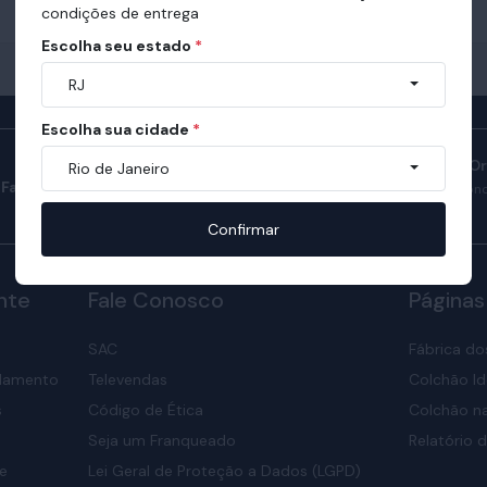
condições de entrega
Escolha seu estado
*
RJ
Escolha sua cidade
*
Manual do Sono O
Rio de Janeiro
Fale com consultores
Confira como ter son
nosso manual.
Confirmar
nte
Fale Conosco
Páginas
SAC
Fábrica do
elamento
Televendas
Colchão Id
s
Código de Ética
Colchão na
Seja um Franqueado
Relatório d
de
Lei Geral de Proteção a Dados (LGPD)