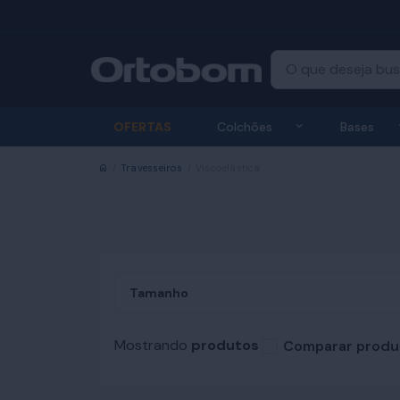
Exibir submenu
OFERTAS
Colchões
Bases
Início
Travesseiros
Viscoelástica
Tamanho
Mostrando
produtos
Comparar produ