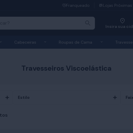
Franqueado
Lojas Próximas
Insira sua ci
 de Colchões
Exibir submenu de Bases
Exibir submenu de Cabeceiras
Exibir submen
Cabeceiras
Roupas de Cama
Travesse
Travesseiros Viscoelástica
Estilo
Fai
tos